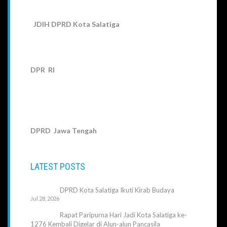
JDIH DPRD Kota Salatiga
DPR RI
DPRD Jawa Tengah
LATEST POSTS
DPRD Kota Salatiga Ikuti Kirab Budaya
Jul 28, 2026
Rapat Paripurna Hari Jadi Kota Salatiga ke-
1276 Kembali Digelar di Alun-alun Pancasila