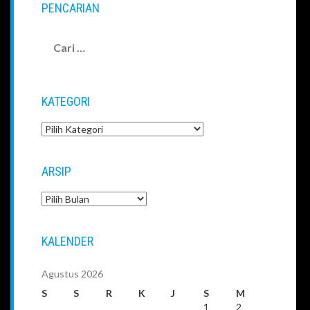
PENCARIAN
Cari
untuk:
KATEGORI
Kategori
ARSIP
Arsip
KALENDER
Agustus 2026
S
S
R
K
J
S
M
1
2