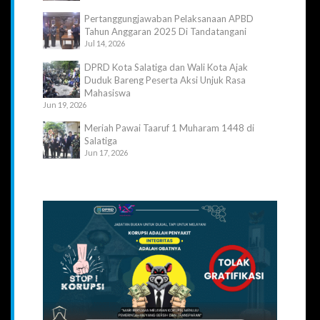
Pertanggungjawaban Pelaksanaan APBD
Tahun Anggaran 2025 Di Tandatangani
Jul 14, 2026
DPRD Kota Salatiga dan Wali Kota Ajak
Duduk Bareng Peserta Aksi Unjuk Rasa
Mahasiswa
Jun 19, 2026
Meriah Pawai Taaruf 1 Muharam 1448 di
Salatiga
Jun 17, 2026