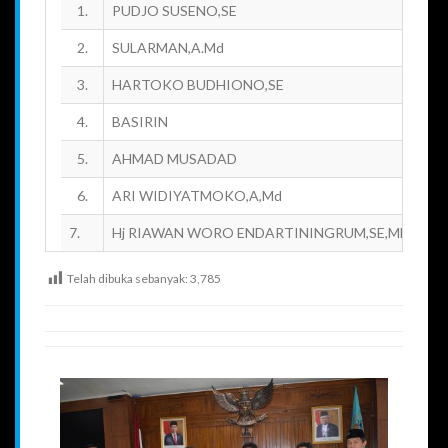
1.
PUDJO SUSENO,SE
Ke
2.
SULARMAN,A.Md
Wa
3.
HARTOKO BUDHIONO,SE
An
4.
BASIRIN
An
5.
AHMAD MUSADAD
An
6.
ARI WIDIYATMOKO,A,Md
An
7.
Hj RIAWAN WORO ENDARTININGRUM,SE,MM
An
Telah dibuka sebanyak:
3,785