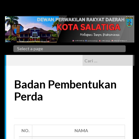
Skip
to
content
Cari
untuk:
Badan Pembentukan
Perda
NO.
NAMA
K