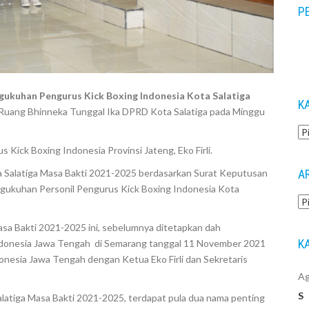
P
Ca
un
gukuhan Pengurus Kick Boxing Indonesia Kota Salatiga
K
 Ruang Bhinneka Tunggal Ika DPRD Kota Salatiga pada Minggu
Ka
ick Boxing Indonesia Provinsi Jateng, Eko Firli.
A
a Salatiga Masa Bakti 2021-2025 berdasarkan Surat Keputusan
gukuhan Personil Pengurus Kick Boxing Indonesia Kota
Ar
asa Bakti 2021-2025 ini, sebelumnya ditetapkan dah
K
Indonesia Jawa Tengah di Semarang tanggal 11 November 2021
onesia Jawa Tengah dengan Ketua Eko Firli dan Sekretaris
Ag
S
latiga Masa Bakti 2021-2025, terdapat pula dua nama penting