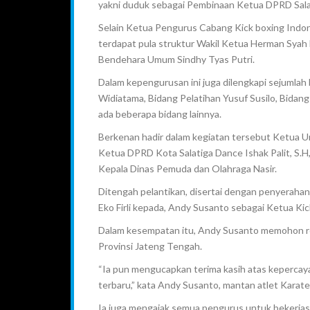
yakni duduk sebagai Pembinaan Ketua DPRD Sala
Selain Ketua Pengurus Cabang Kick boxing Indon
terdapat pula struktur Wakil Ketua Herman Syah 
Bendehara Umum Sindhy Tyas Putri.
Dalam kepengurusan ini juga dilengkapi sejumlah
Widiatama, Bidang Pelatihan Yusuf Susilo, Bidan
ada beberapa bidang lainnya.
Berkenan hadir dalam kegiatan tersebut Ketua Um
Ketua DPRD Kota Salatiga Dance Ishak Palit, S.H,
Kepala Dinas Pemuda dan Olahraga Nasir.
Ditengah pelantikan, disertai dengan penyeraha
Eko Firli kepada, Andy Susanto sebagai Ketua Kic
Dalam kesempatan itu, Andy Susanto memohon re
Provinsi Jateng Tengah.
“Ia pun mengucapkan terima kasih atas kepercayaa
terbaru,” kata Andy Susanto, mantan atlet Karate 
Ia juga mengajak semua pengurus untuk bekerjas