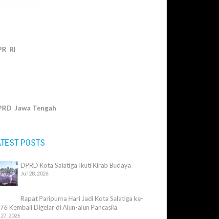
PR RI
PRD Jawa Tengah
ATEST POSTS
DPRD Kota Salatiga Ikuti Kirab Budaya
Jul 28, 2026
Rapat Paripurna Hari Jadi Kota Salatiga ke-
76 Kembali Digelar di Alun-alun Pancasila
 27, 2026