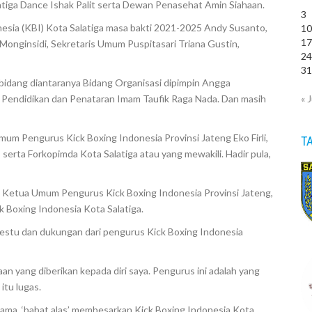
tiga Dance Ishak Palit serta Dewan Penasehat Amin Siahaan.
3
esia (KBI) Kota Salatiga masa bakti 2021-2025 Andy Susanto,
1
1
Monginsidi, Sekretaris Umum Puspitasari Triana Gustin,
2
3
 bidang diantaranya Bidang Organisasi dipimpin Angga
« J
g Pendidikan dan Penataran Imam Taufik Raga Nada. Dan masih
um Pengurus Kick Boxing Indonesia Provinsi Jateng Eko Firli,
T
 serta Forkopimda Kota Salatiga atau yang mewakili. Hadir pula,
n Ketua Umum Pengurus Kick Boxing Indonesia Provinsi Jateng,
k Boxing Indonesia Kota Salatiga.
stu dan dukungan dari pengurus Kick Boxing Indonesia
n yang diberikan kepada diri saya. Pengurus ini adalah yang
itu lugas.
ama, ‘babat alas’ membesarkan Kick Boxing Indonesia Kota