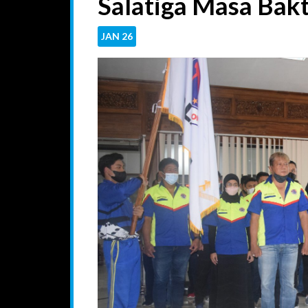
Salatiga Masa Bak
JAN
26