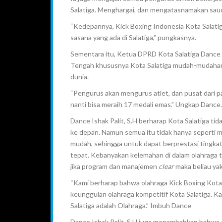
Salatiga. Menghargai, dan mengatasnamakan sau
“Kedepannya, Kick Boxing Indonesia Kota Salat
sasana yang ada di Salatiga,” pungkasnya.
Sementara itu, Ketua DPRD Kota Salatiga Dance Is
Tengah khususnya Kota Salatiga mudah-mudahan
dunia.
“Pengurus akan mengurus atlet, dan pusat dari 
nanti bisa meraih 17 medali emas.” Ungkap Dance.
Dance Ishak Palit, S.H berharap Kota Salatiga ti
ke depan. Namun semua itu tidak hanya seperti m
mudah, sehingga untuk dapat berprestasi tingkat
tepat. Kebanyakan kelemahan di dalam olahraga
jika program dan manajemen
clear
maka beliau yak
“Kami berharap bahwa olahraga Kick Boxing Kota 
keunggulan olahraga kompetitif Kota Salatiga. K
Salatiga adalah Olahraga.” Imbuh Dance
Dance Ishak Palit, S.H juga menambahkan bahwa ol