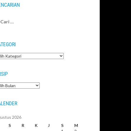
ENCARIAN
ri
tuk:
ATEGORI
tegori
RSIP
sip
ALENDER
ustus 2026
S
R
K
J
S
M