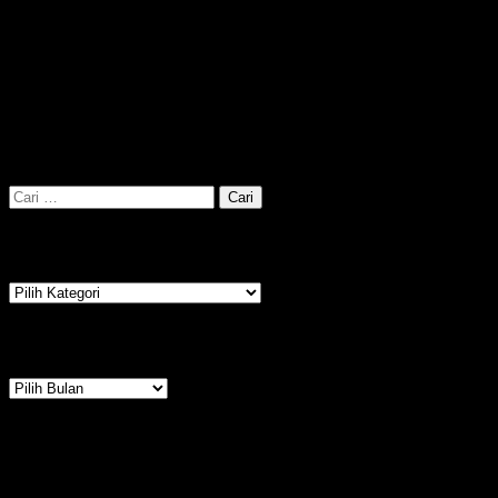
Telah dibuka sebanyak:
4,852
Pencarian
Cari
untuk:
Kategori
Kategori
Arsip
Arsip
Kalender
Agustus 2026