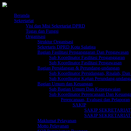
Skip
to
content
Beranda
Sekretariat
Visi dan Misi Sekretariat DPRD
Tugas dan Fungsi
Organisasi
Struktur Organisasi
Sekretaris DPRD Kota Salatiga
Bagian Fasilitasi Penganggaran Dan Pengawasan
Sub Koordinator Fasilitasi Penganggaran
Sub Koordinator Fasilitasi Pengawasan
Bagian Persidangan & Perundang-undangan
Sub Koordinator Persidangan, Risalah, Dan 
Sub Koordinator Kajian Perundang-undang
Bagian Umum dan Keuangan
Sub Bagian Umum Dan Kepegawaian
Sub Koordinator Perencanaan Dan Keuang
Perencanaan, Evaluasi dan Pelaporan
SAKIP
SAKIP SEKRETARIAT
SAKIP SEKRETARIAT
Maklumat Pelayanan
Motto Pelayanan