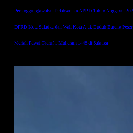
Jul 27, 2026
Pertanggungjawaban Pelaksanaan APBD Tahun Anggaran 202
Jul 14, 2026
DPRD Kota Salatiga dan Wali Kota Ajak Duduk Bareng Peser
Jun 19, 2026
Meriah Pawai Taaruf 1 Muharam 1448 di Salatiga
Jun 17, 2026