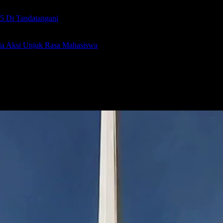
5 Di Tandatangani
ta Aksi Unjuk Rasa Mahasiswa