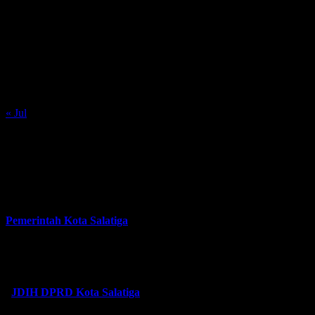
S
S
R
K
J
S
M
1
2
3
4
5
6
7
8
9
10
11
12
13
14
15
16
17
18
19
20
21
22
23
24
25
26
27
28
29
30
31
« Jul
Tautan
Pemerintah Kota Salatiga
JDIH DPRD Kota Salatiga