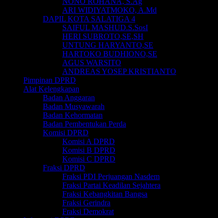
NONO ROHANA, S.Ag
ARI WIDIYATMOKO, A.Md
DAPIL KOTA SALATIGA 4
SAIFUL MASHUD.S.SosI
HERI SUBROTO,SE,SH
UNTUNG HARYANTO,SE
HARTOKO BUDHIONO,SE
AGUS WARSITO
ANDREAS YOSEP KRISTIANTO
Pimpinan DPRD
Alat Kelengkapan
Badan Anggaran
Badan Musyawarah
Badan Kehormatan
Badan Pembentukan Perda
Komisi DPRD
Komisi A DPRD
Komisi B DPRD
Komisi C DPRD
Fraksi DPRD
Fraksi PDI Perjuangan Nasdem
Fraksi Partai Keadilan Sejahtera
Fraksi Kebangkitan Bangsa
Fraksi Gerindra
Fraksi Demokrat