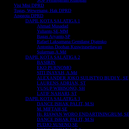
SOP Peminjaman Ruangan
Visi Misi DPRD
Tugas, Wewenang, Hak DPRD
Anggota DPRD
DAPIL KOTA SALATIGA 1
Ahmad Musadad
Yulianto,SE,MM
Bagas Aryanto,SP
Rafael Laksamana Gemilang Djatmko
Antonius Doohan Kuswirasetiawan
Sularman,A.Md
DAPIL KOTA SALATIGA 2
BASIRIN
EKO PURNOMO
SITI INAYAH, A.Md
ALEXANDER JOKO SULISTYO BUDI Y., SE
LAURENS ADRIAN, ST
YUSUP WIBISONO, SH
LATIF NAHARI, ST
DAPIL KOTA SALATIGA 3
DANCE ISHAK PALIT, M.Si
M. MIFTAH,SE
Hj. RIAWAN WORO ENDARTININGRUM, S
DANCE ISHAK PALIT, M.Si
PUDJO SUSENO,SE