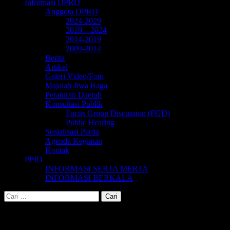
Informasi DPRD
Anggota DPRD
2024-2029
2019 – 2024
2014-2019
2009-2014
Berita
Artikel
Galeri Video/Foto
Majalah Jiwa Raga
Peraturan Daerah
Konsultasi Publik
Focus Group Discussion (FGD)
Public Hearing
Sosialisasi Perda
Agenda Kegiatan
Kontak
PPID
INFORMASI SERTA MERTA
INFORMASI BERKALA
Cari
untuk:
Bonar Novi Priatmoko , SH