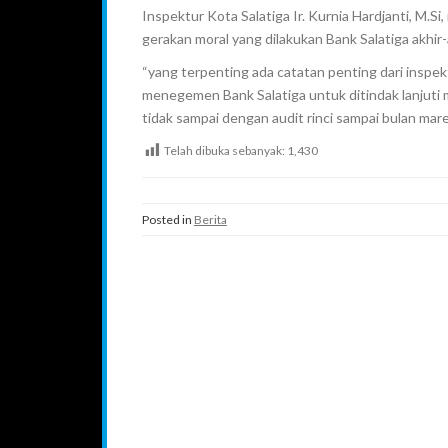
Inspektur Kota Salatiga Ir. Kurnia Hardjanti, M.
gerakan moral yang dilakukan Bank Salatiga akhir-a
“yang terpenting ada catatan penting dari inspek
menegemen Bank Salatiga untuk ditindak lanjuti me
tidak sampai dengan audit rinci sampai bulan mar
Telah dibuka sebanyak:
1,430
Posted in
Berita