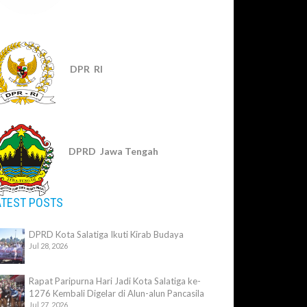
DPR RI
DPRD Jawa Tengah
ATEST POSTS
DPRD Kota Salatiga Ikuti Kirab Budaya
Jul 28, 2026
Rapat Paripurna Hari Jadi Kota Salatiga ke-
1276 Kembali Digelar di Alun-alun Pancasila
Jul 27, 2026