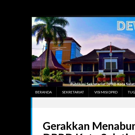
Skip
to
content
BERANDA
SEKRETARIAT
VISI MISI DPRD
TUG
Gerakkan Menabung