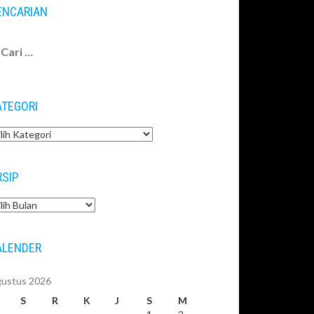
ENCARIAN
ri
tuk:
ATEGORI
tegori
RSIP
sip
ALENDER
ustus 2026
S
R
K
J
S
M