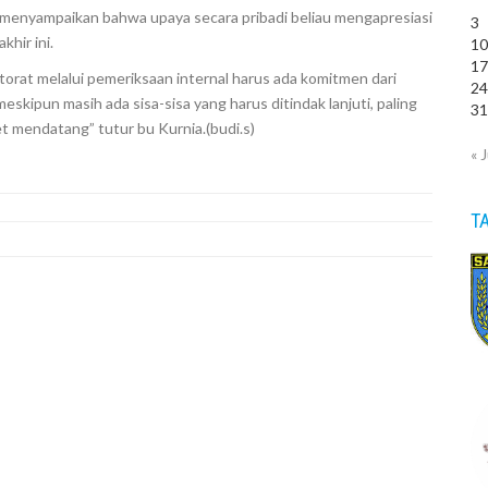
Si, menyampaikan bahwa upaya secara pribadi beliau mengapresiasi
3
khir ini.
1
1
torat melalui pemeriksaan internal harus ada komitmen dari
2
skipun masih ada sisa-sisa yang harus ditindak lanjuti, paling
3
et mendatang” tutur bu Kurnia.(budi.s)
« J
T