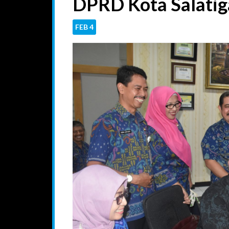
DPRD Kota Salatig
FEB
4