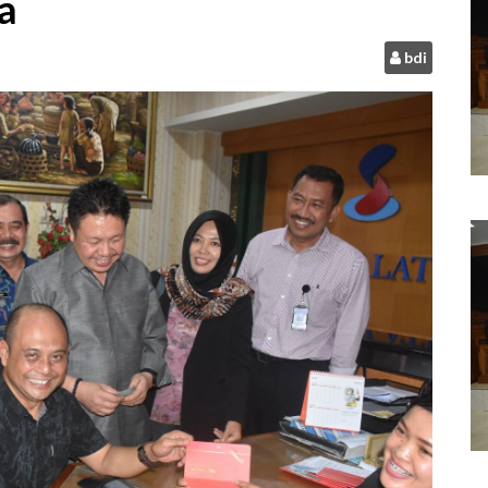
a
bdi