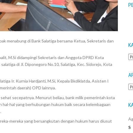
P
Ca
un
ak menabung di Bank Salatiga bersama Ketua, Sekretaris dan
K
Ka
lit, M.Si didampingi Sekretaris dan Anggota DPRD Kota
latiga di Jl. Diponegoro No.10, Salatiga, Kec. Sidorejo, Kota
A
tiga Ir. Kurnia Hardjanti, M.Si, Kepala Bkdiklatda, Asisten I
Ar
merintah daerah) OPD lainnya.
sehat secepatnya. Menurut beliau, bank milik pemerintah kota
K
un hal-hal yang berhubungan hukum baik secara kelembagaan
.
Ag
mereka-mereka yang bersangkutan dengan hukum harus diusut
S