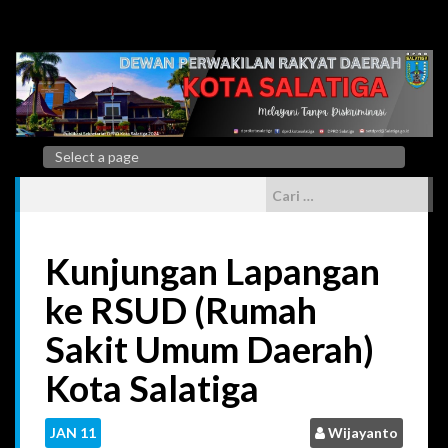
Skip
to
content
Cari
untuk:
Kunjungan Lapangan
ke RSUD (Rumah
Sakit Umum Daerah)
Kota Salatiga
JAN
11
Wijayanto