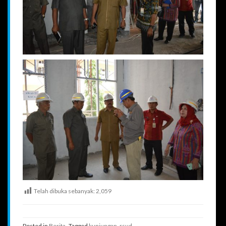
Telah dibuka sebanyak:
2,059
Posted in
Berita
Tagged
kunjungan
,
rsud