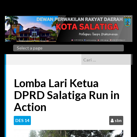
Skip
to
content
Cari
untuk:
Lomba Lari Ketua
DPRD Salatiga Run in
Action
DES
14
sbn