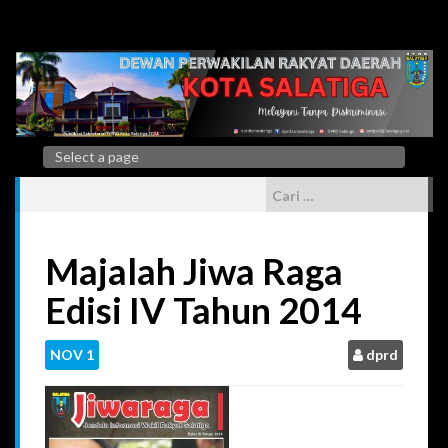
Skip
to
content
Cari
untuk:
Majalah Jiwa Raga
Edisi IV Tahun 2014
NOV
1
dprd