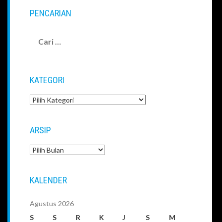
PENCARIAN
Cari
untuk:
KATEGORI
Kategori
ARSIP
Arsip
KALENDER
Agustus 2026
S
S
R
K
J
S
M