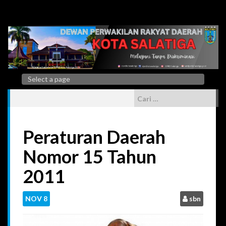
Skip
to
content
Cari
untuk:
Peraturan Daerah
Nomor 15 Tahun
2011
NOV
8
sbn