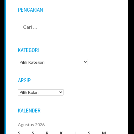
PENCARIAN
Cari
untuk:
KATEGORI
Kategori
ARSIP
Arsip
KALENDER
Agustus 2026
S
S
R
K
J
S
M