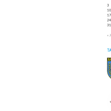
3
1
1
2
3
« J
T