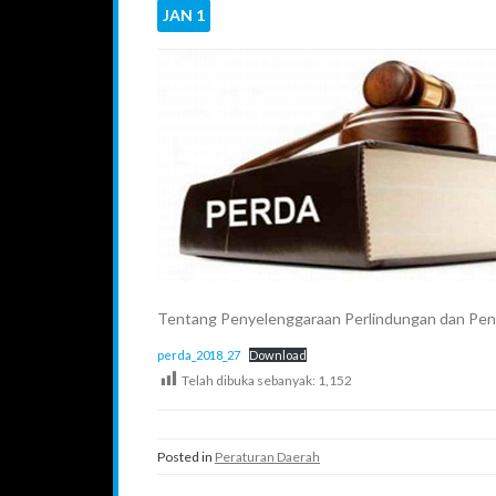
JAN
1
Tentang Penyelenggaraan Perlindungan dan Pen
perda_2018_27
Download
Telah dibuka sebanyak:
1,152
Posted in
Peraturan Daerah