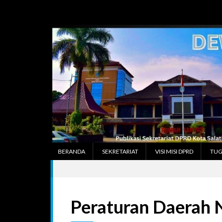
Skip
to
content
BERANDA
SEKRETARIAT
VISI MISI DPRD
TUG
Peraturan Daerah 