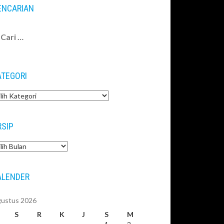
ENCARIAN
ri
tuk:
ATEGORI
tegori
RSIP
sip
ALENDER
ustus 2026
S
R
K
J
S
M