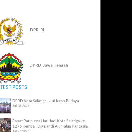
DPR RI
DPRD Jawa Tengah
ATEST POSTS
DPRD Kota Salatiga Ikuti Kirab Budaya
Jul 28, 2026
Rapat Paripurna Hari Jadi Kota Salatiga ke-
1276 Kembali Digelar di Alun-alun Pancasila
Jul 27, 2026