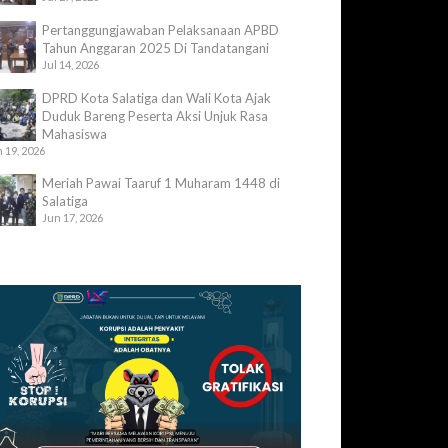
Pertanggungjawaban Pelaksanaan APBD
Tahun Anggaran 2025 Di Tandatangani
Jul 14, 2026
DPRD Kota Salatiga dan Wali Kota Ajak
Duduk Bareng Peserta Aksi Unjuk Rasa
Mahasiswa
 19, 2026
Meriah Pawai Taaruf 1 Muharam 1448 di
Salatiga
Jun 17, 2026