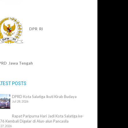
DPR RI
PRD Jawa Tengah
ATEST POSTS
DPRD Kota Salatiga Ikuti Kirab Budaya
Jul 28, 2026
Rapat Paripurna Hari Jadi Kota Salatiga ke-
76 Kembali Digelar di Alun-alun Pancasila
 27, 2026