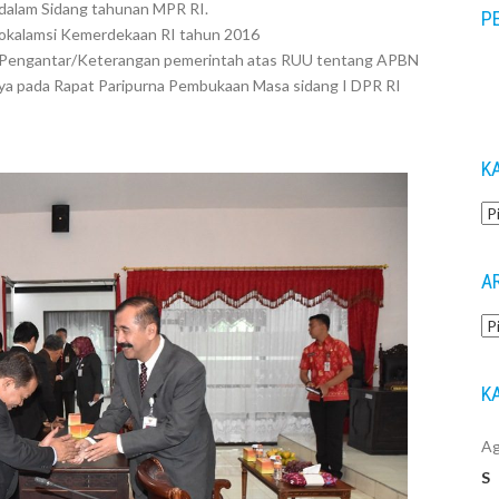
I dalam Sidang tahunan MPR RI.
P
Prokalamsi Kemerdekaan RI tahun 2016
an Pengantar/Keterangan pemerintah atas RUU tentang APBN
Ca
un
a pada Rapat Paripurna Pembukaan Masa sidang I DPR RI
K
Ka
A
Ar
K
Ag
S