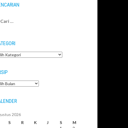
ENCARIAN
ri
tuk:
ATEGORI
tegori
RSIP
sip
ALENDER
ustus 2026
S
R
K
J
S
M