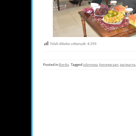
Telah dibuka sebanyak:
4,393
Posted in
Berita
Tagged
istimewa
,
kenegaraan
,
paripurna