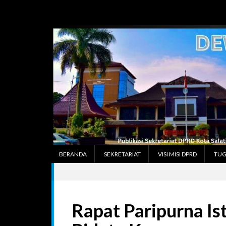
Skip
to
content
BERANDA
SEKRETARIAT
VISI MISI DPRD
TUG
Rapat Paripurna I