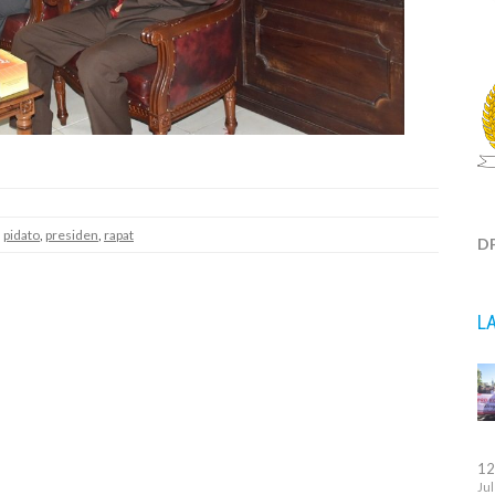
,
pidato
,
presiden
,
rapat
D
L
12
Jul