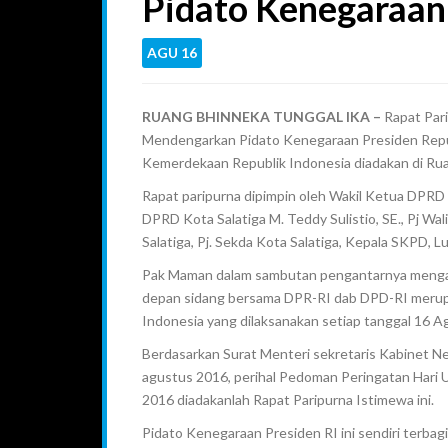
Pidato Kenegaraan
AGU
16
RUANG BHINNEKA TUNGGAL IKA –
Rapat Par
Mendengarkan Pidato Kenegaraan Presiden Repub
Kemerdekaan Republik Indonesia diadakan di Rua
Rapat paripurna dipimpin oleh Wakil Ketua DPRD K
DPRD Kota Salatiga M. Teddy Sulistio, SE., Pj Wa
Salatiga, Pj. Sekda Kota Salatiga, Kepala SKPD, 
Pak Maman dalam sambutan pengantarnya mengat
depan sidang bersama DPR-RI dab DPD-RI merup
Indonesia yang dilaksanakan setiap tanggal 16 A
Berdasarkan Surat Menteri sekretaris Kabinet 
agustus 2016, perihal Pedoman Peringatan Hari
2016 diadakanlah Rapat Paripurna Istimewa ini.
Pidato Kenegaraan Presiden RI ini sendiri terbagi 