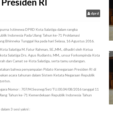
 Presiden RI
dprd
ipurna Istimewa DPRD Kota Salatiga dalam rangka
lik Indonesia Pada Ulang Tahun ke-71 Proklamasi
ng Bhinneka Tunggal Ika pada hari Selasa, 16 Agustus 2016.
ota Salatiga M. Fatur Rahman, SE.,MM., dihadiri oleh Ketua
likota Salatiga Drs. Agus Rudianto, MM., unsur Forkompinda Kota
Lurah dan Camat se-Kota Salatiga, serta tamu undangan.
akan bahwa penyampaian Pidato Kenegaraan Presiden RI di
akan acara tahunan dalam Sistem Ketata Negaraan Republik
gustus.
Negara Nomor : 707/M.Sesneg/Set/TU.00.04/08/2016 tanggal 11
 Ulang Tahun ke-71 Kemerdekaan Republik Indonesia Tahun
dalam 3 sesi yakni :