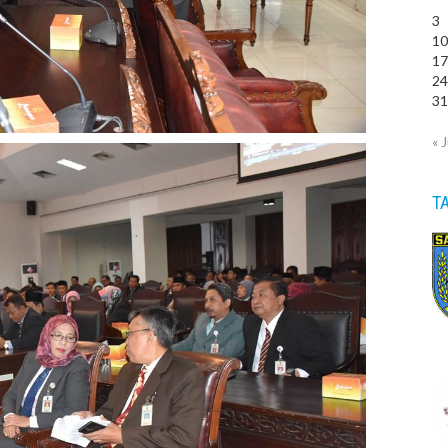
3
1
1
2
3
« J
T