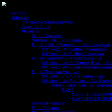
Skip
to
content
Beranda
Sekretariat
Visi dan Misi Sekretariat DPRD
Tugas dan Fungsi
Organisasi
Struktur Organisasi
Sekretaris DPRD Kota Salatiga
Bagian Fasilitasi Penganggaran Dan Pengawasan
Sub Koordinator Fasilitasi Penganggaran
Sub Koordinator Fasilitasi Pengawasan
Bagian Persidangan & Perundang-undangan
Sub Koordinator Persidangan, Risalah, Dan 
Sub Koordinator Kajian Perundang-undang
Bagian Umum dan Keuangan
Sub Bagian Umum Dan Kepegawaian
Sub Koordinator Perencanaan Dan Keuang
Perencanaan, Evaluasi dan Pelaporan
SAKIP
SAKIP SEKRETARIAT
SAKIP SEKRETARIAT
Maklumat Pelayanan
Motto Pelayanan