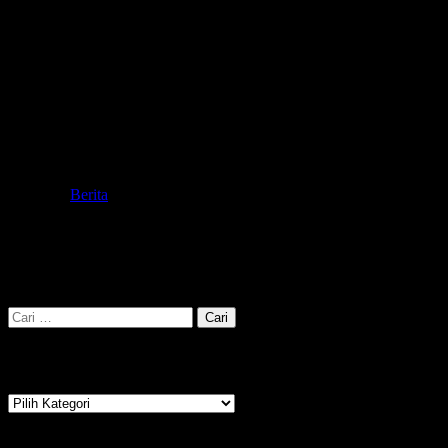
Berdasarkan data yang disampaikan oleh Kepala DKK Salatiga terse
usaha dalam menerapkan New Normal di Kota Salatiga.(wj)
Telah dibuka sebanyak:
912
Posted in
Berita
Pencarian
Cari
untuk:
Kategori
Kategori
Arsip