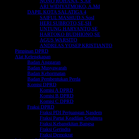
NONO ROHANA, S.Ag
ARI WIDIYATMOKO, A.Md
DAPIL KOTA SALATIGA 4
SAIFUL MASHUD.S.SosI
HERI SUBROTO,SE,SH
UNTUNG HARYANTO,SE
HARTOKO BUDHIONO,SE
AGUS WARSITO
ANDREAS YOSEP KRISTIANTO
Pimpinan DPRD
Alat Kelengkapan
Badan Anggaran
Badan Musyawarah
Badan Kehormatan
Badan Pembentukan Perda
Komisi DPRD
Komisi A DPRD
Komisi B DPRD
Komisi C DPRD
Fraksi DPRD
Fraksi PDI Perjuangan Nasdem
Fraksi Partai Keadilan Sejahtera
Fraksi Kebangkitan Bangsa
Fraksi Gerindra
Fraksi Demokrat