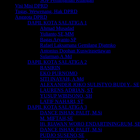
SOP Peminjaman Ruangan
Visi Misi DPRD
Tugas, Wewenang, Hak DPRD
Anggota DPRD
DAPIL KOTA SALATIGA 1
Ahmad Musadad
Yulianto,SE,MM
Bagas Aryanto,SP
Rafael Laksamana Gemilang Djatmko
Antonius Doohan Kuswirasetiawan
Sularman,A.Md
DAPIL KOTA SALATIGA 2
BASIRIN
EKO PURNOMO
SITI INAYAH, A.Md
ALEXANDER JOKO SULISTYO BUDI Y., SE
LAURENS ADRIAN, ST
YUSUP WIBISONO, SH
LATIF NAHARI, ST
DAPIL KOTA SALATIGA 3
DANCE ISHAK PALIT, M.Si
M. MIFTAH,SE
Hj. RIAWAN WORO ENDARTININGRUM, S
DANCE ISHAK PALIT, M.Si
PUDJO SUSENO,SE