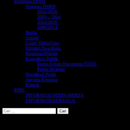
Informasi DPRD
Anggota DPRD
2024-2029
2019 – 2024
2014-2019
2009-2014
Berita
Artikel
Galeri Video/Foto
Majalah Jiwa Raga
Peraturan Daerah
Konsultasi Publik
Focus Group Discussion (FGD)
Public Hearing
Sosialisasi Perda
Agenda Kegiatan
Kontak
PPID
INFORMASI SERTA MERTA
INFORMASI BERKALA
Cari
untuk:
Salatiga bersiap songsong New Normal