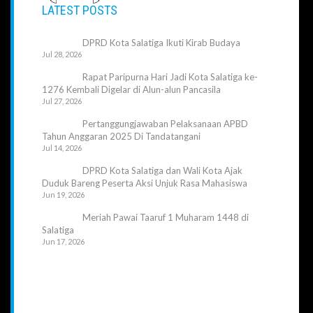
LATEST POSTS
DPRD Kota Salatiga Ikuti Kirab Budaya
Jul 28, 2026
Rapat Paripurna Hari Jadi Kota Salatiga ke-
1276 Kembali Digelar di Alun-alun Pancasila
Jul 27, 2026
Pertanggungjawaban Pelaksanaan APBD
Tahun Anggaran 2025 Di Tandatangani
Jul 14, 2026
DPRD Kota Salatiga dan Wali Kota Ajak
Duduk Bareng Peserta Aksi Unjuk Rasa Mahasiswa
Jun 19, 2026
Meriah Pawai Taaruf 1 Muharam 1448 di
Salatiga
Jun 17, 2026