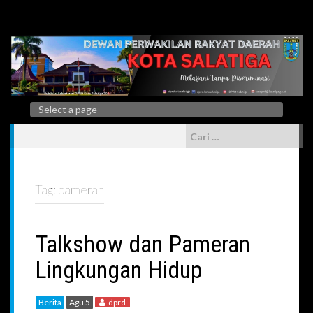
Skip
to
content
Cari
untuk:
Tag:
pameran
Talkshow dan Pameran
Lingkungan Hidup
Berita
Agu 5
dprd