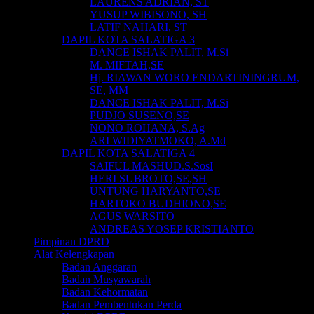
LAURENS ADRIAN, ST
YUSUP WIBISONO, SH
LATIF NAHARI, ST
DAPIL KOTA SALATIGA 3
DANCE ISHAK PALIT, M.Si
M. MIFTAH,SE
Hj. RIAWAN WORO ENDARTININGRUM,
SE, MM
DANCE ISHAK PALIT, M.Si
PUDJO SUSENO,SE
NONO ROHANA, S.Ag
ARI WIDIYATMOKO, A.Md
DAPIL KOTA SALATIGA 4
SAIFUL MASHUD.S.SosI
HERI SUBROTO,SE,SH
UNTUNG HARYANTO,SE
HARTOKO BUDHIONO,SE
AGUS WARSITO
ANDREAS YOSEP KRISTIANTO
Pimpinan DPRD
Alat Kelengkapan
Badan Anggaran
Badan Musyawarah
Badan Kehormatan
Badan Pembentukan Perda