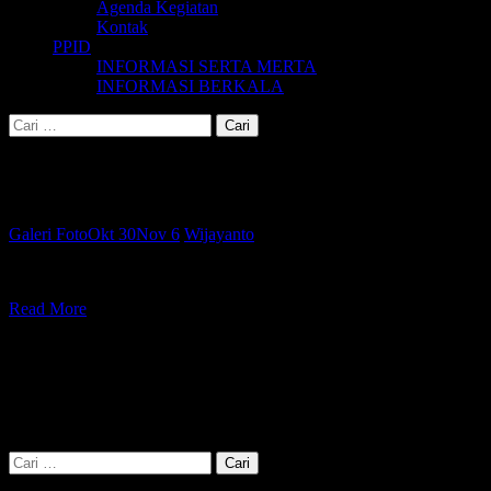
Agenda Kegiatan
Kontak
PPID
INFORMASI SERTA MERTA
INFORMASI BERKALA
Cari
untuk:
Kategori:
Galeri Foto
Galeri Foto
Okt 30
Nov 6
Wijayanto
Telah dibuka sebanyak: 1,511
Read More
Pencarian
Cari
untuk: