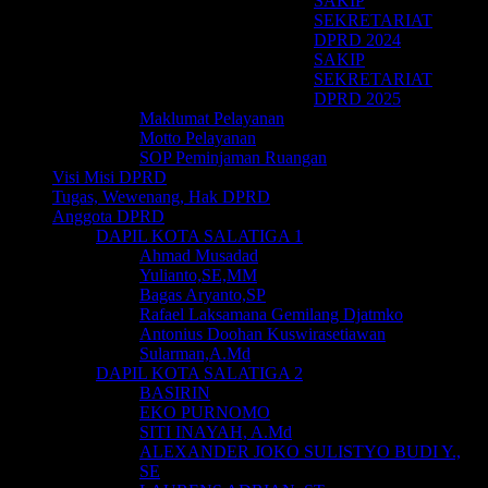
SAKIP
SEKRETARIAT
DPRD 2024
SAKIP
SEKRETARIAT
DPRD 2025
Maklumat Pelayanan
Motto Pelayanan
SOP Peminjaman Ruangan
Visi Misi DPRD
Tugas, Wewenang, Hak DPRD
Anggota DPRD
DAPIL KOTA SALATIGA 1
Ahmad Musadad
Yulianto,SE,MM
Bagas Aryanto,SP
Rafael Laksamana Gemilang Djatmko
Antonius Doohan Kuswirasetiawan
Sularman,A.Md
DAPIL KOTA SALATIGA 2
BASIRIN
EKO PURNOMO
SITI INAYAH, A.Md
ALEXANDER JOKO SULISTYO BUDI Y.,
SE