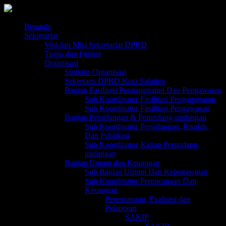
Skip
to
content
Beranda
Sekretariat
Visi dan Misi Sekretariat DPRD
Tugas dan Fungsi
Organisasi
Struktur Organisasi
Sekretaris DPRD Kota Salatiga
Bagian Fasilitasi Penganggaran Dan Pengawasan
Sub Koordinator Fasilitasi Penganggaran
Sub Koordinator Fasilitasi Pengawasan
Bagian Persidangan & Perundang-undangan
Sub Koordinator Persidangan, Risalah,
Dan Publikasi
Sub Koordinator Kajian Perundang-
undangan
Bagian Umum dan Keuangan
Sub Bagian Umum Dan Kepegawaian
Sub Koordinator Perencanaan Dan
Keuangan
Perencanaan, Evaluasi dan
Pelaporan
SAKIP