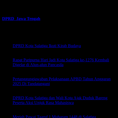
DPRD Jawa Tengah
Latest Posts
DPRD Kota Salatiga Ikuti Kirab Budaya
Jul 28, 2026
Rapat Paripurna Hari Jadi Kota Salatiga ke-1276 Kembali
Digelar di Alun-alun Pancasila
Jul 27, 2026
Pertanggungjawaban Pelaksanaan APBD Tahun Anggaran
2025 Di Tandatangani
Jul 14, 2026
DPRD Kota Salatiga dan Wali Kota Ajak Duduk Bareng
Peserta Aksi Unjuk Rasa Mahasiswa
Jun 19, 2026
Meriah Pawai Taaruf 1 Muharam 1448 di Salatiga