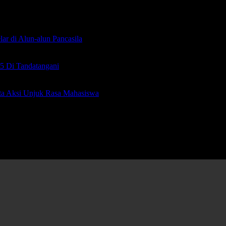
ar di Alun-alun Pancasila
5 Di Tandatangani
ta Aksi Unjuk Rasa Mahasiswa