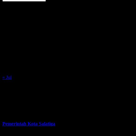
Kalender
Agustus 2026
S
S
R
K
J
S
M
1
2
3
4
5
6
7
8
9
10
11
12
13
14
15
16
17
18
19
20
21
22
23
24
25
26
27
28
29
30
31
« Jul
Tautan
Pemerintah Kota Salatiga