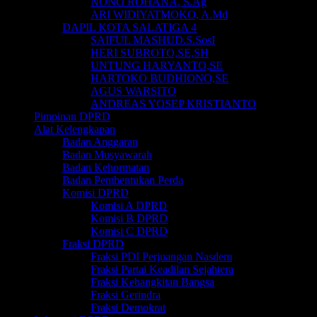
NONO ROHANA, S.Ag
ARI WIDIYATMOKO, A.Md
DAPIL KOTA SALATIGA 4
SAIFUL MASHUD.S.SosI
HERI SUBROTO,SE,SH
UNTUNG HARYANTO,SE
HARTOKO BUDHIONO,SE
AGUS WARSITO
ANDREAS YOSEP KRISTIANTO
Pimpinan DPRD
Alat Kelengkapan
Badan Anggaran
Badan Musyawarah
Badan Kehormatan
Badan Pembentukan Perda
Komisi DPRD
Komisi A DPRD
Komisi B DPRD
Komisi C DPRD
Fraksi DPRD
Fraksi PDI Perjuangan Nasdem
Fraksi Partai Keadilan Sejahtera
Fraksi Kebangkitan Bangsa
Fraksi Gerindra
Fraksi Demokrat