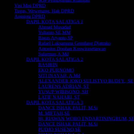
SOP Peminjaman Ruangan
Visi Misi DPRD
Tugas, Wewenang, Hak DPRD
Anggota DPRD
DAPIL KOTA SALATIGA 1
Ahmad Musadad
Yulianto,SE,MM
Bagas Aryanto,SP
Rafael Laksamana Gemilang Djatmko
Antonius Doohan Kuswirasetiawan
Sularman,A.Md
DAPIL KOTA SALATIGA 2
BASIRIN
EKO PURNOMO
SITI INAYAH, A.Md
ALEXANDER JOKO SULISTYO BUDI Y., SE
LAURENS ADRIAN, ST
YUSUP WIBISONO, SH
LATIF NAHARI, ST
DAPIL KOTA SALATIGA 3
DANCE ISHAK PALIT, M.Si
M. MIFTAH,SE
Hj. RIAWAN WORO ENDARTININGRUM, S
DANCE ISHAK PALIT, M.Si
PUDJO SUSENO,SE