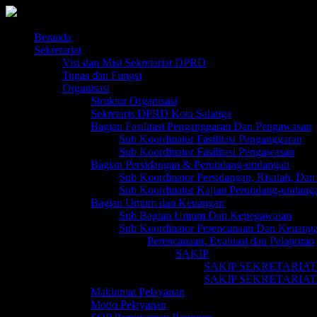
Skip
to
content
Beranda
Sekretariat
Visi dan Misi Sekretariat DPRD
Tugas dan Fungsi
Organisasi
Struktur Organisasi
Sekretaris DPRD Kota Salatiga
Bagian Fasilitasi Penganggaran Dan Pengawasan
Sub Koordinator Fasilitasi Penganggaran
Sub Koordinator Fasilitasi Pengawasan
Bagian Persidangan & Perundang-undangan
Sub Koordinator Persidangan, Risalah, Dan 
Sub Koordinator Kajian Perundang-undang
Bagian Umum dan Keuangan
Sub Bagian Umum Dan Kepegawaian
Sub Koordinator Perencanaan Dan Keuang
Perencanaan, Evaluasi dan Pelaporan
SAKIP
SAKIP SEKRETARIAT
SAKIP SEKRETARIAT
Maklumat Pelayanan
Motto Pelayanan