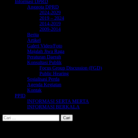
Informasi DPRD
Anggota DPRD
2024-2029
2019 – 2024
2014-2019
2009-2014
Berita
Artikel
Galeri Video/Foto
Majalah Jiwa Raga
Peraturan Daerah
Konsultasi Publik
Focus Group Discussion (FGD)
Public Hearing
Sosialisasi Perda
Agenda Kegiatan
Kontak
PPID
INFORMASI SERTA MERTA
INFORMASI BERKALA
Cari
untuk:
Tag:
bcb