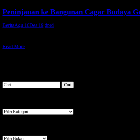
Peninjauan ke Bangunan Cagar Budaya 
Berita
Agu 16
Des 19
dprd
GEDUNG PAKUWON SALATIGA – Ketua DPRD Kota Salatiga, M. Tedd
Read More
Pencarian
Cari
untuk:
Kategori
Kategori
Arsip
Arsip