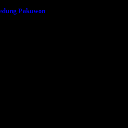
Gedung Pakuwon
y Sulistio, SE., dan Walikota Salatiga Drs. Agus Rudianto MM